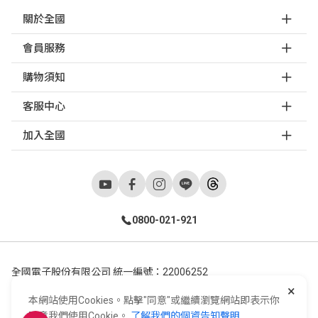
關於全國
會員服務
購物須知
客服中心
加入全國
0800-021-921
全國電子股份有限公司 統一編號：22006252
×
248新北市五股區五工六路55號 02-2298-9922
本網站使用Cookies。點擊"同意"或繼續瀏覽網站即表示你
E-Life Co., Ltd. All Rights Reserved.
Copyright ©
2026
©
同意我們使用Cookie。
了解我們的個資告知聲明