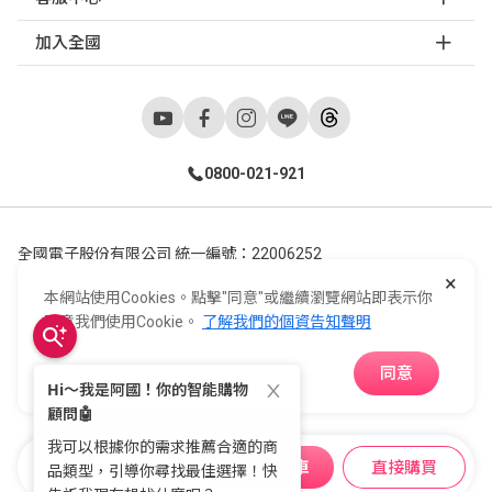
加入全國
0800-021-921
全國電子股份有限公司 統一編號：22006252
×
248新北市五股區五工六路55號 02-2298-9922
本網站使用Cookies。點擊"同意"或繼續瀏覽網站即表示你
E-Life Co., Ltd. All Rights Reserved.
Copyright ©
2026
©
同意我們使用Cookie。
了解我們的個資告知聲明
同意
APP下載
加入購物車
直接購買
購物車
收藏