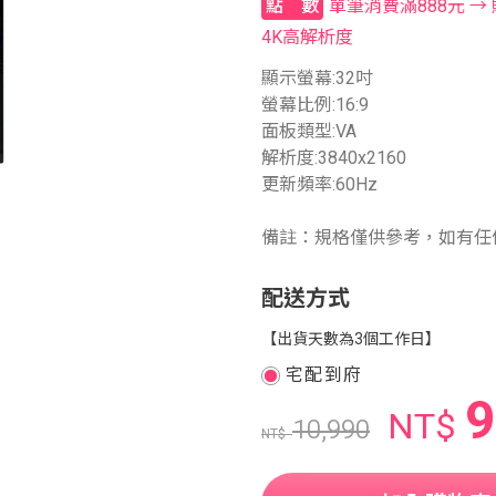
單筆消費滿888元 → 贈8
點數
4K高解析度
顯示螢幕:32吋
螢幕比例:16:9
面板類型:VA
解析度:3840x2160
更新頻率:60Hz
備註：規格僅供參考，如有任
配送方式
【出貨天數為3個工作日】
宅配到府
9
NT$
10,990
NT$