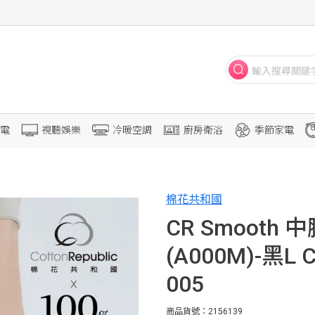
電
視聽娛樂
冷暖空調
廚房衛浴
季節家電
棉花共和國
CR Smoot
(A000M)-黑L C
005
商品貨號：2156139