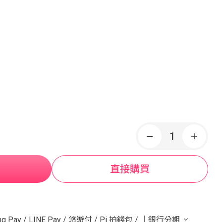
直接購買
g Pay
/
LINE Pay
/
悠遊付
/
Pi 拍錢包
/
｜銀行分期