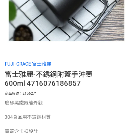
FUJI-GRACE 富士雅麗
富士雅麗-不銹鋼附蓋手沖壺
600ml 4716076186857
商品貨號：2156271
磨砂黑鐵氟龍外觀
304食品用不鏽鋼材質
壺蓋含卡扣設計