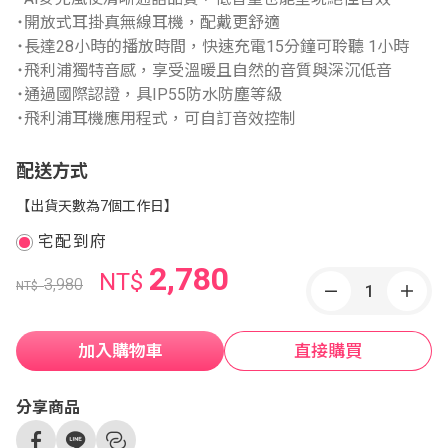
˙開放式耳掛真無線耳機，配戴更舒適
˙長達28小時的播放時間，快速充電15分鐘可聆聽 1小時
˙飛利浦獨特音感，享受溫暖且自然的音質與深沉低音
˙通過國際認證，具IP55防水防塵等級
˙飛利浦耳機應用程式，可自訂音效控制
配送方式
【出貨天數為7個工作日】
宅配到府
2,780
NT$
3,980
NT$
加入購物車
直接購買
分享商品