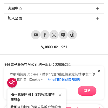
客服中心
加入全國
0800-021-921
全國電子股份有限公司 統一編號：22006252
×
248新北市五股區五工六路55號 02-2298-9922
本網站使用Cookies。點擊"同意"或繼續瀏覽網站即表示你
E-Life Co., Ltd. All Rights Reserved.
Copyright ©
2026
©
同意我們使用Cookie。
了解我們的個資告知聲明
同意
APP下載