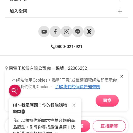
加入全國
0800-021-921
全國電子股份有限公司 統一編號：22006252
×
248新北市五股區五工六路55號 02-2298-9922
本網站使用Cookies。點擊"同意"或繼續瀏覽網站即表示你
E-Life Co., Ltd. All Rights Reserved.
Copyright ©
2026
©
同意我們使用Cookie。
了解我們的個資告知聲明
同意
APP下載
加入購物車
直接購買
購物車
收藏