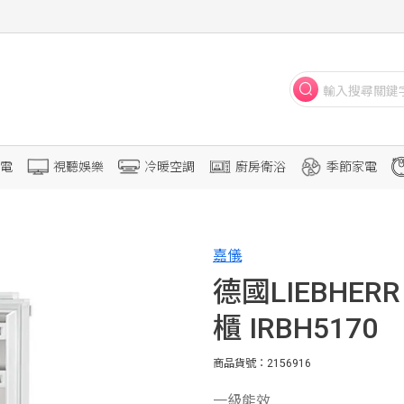
電
視聽娛樂
冷暖空調
廚房衛浴
季節家電
嘉儀
德國LIEBHER
櫃 IRBH5170
商品貨號：2156916
一級能效