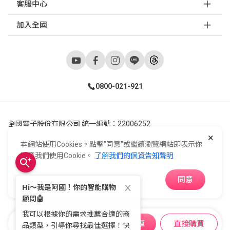
客服中心
加入全國
0800-021-921
全國電子股份有限公司 統一編號：22006252
×
248新北市五股區五工六路55號 02-2298-9922
本網站使用Cookies。點擊"同意"或繼續瀏覽網站即表示你
E-Life Co., Ltd. All Rights Reserved.
Copyright ©
2026
©
同意我們使用Cookie。
了解我們的個資告知聲明
同意
APP下載
加入購物車
直接購買