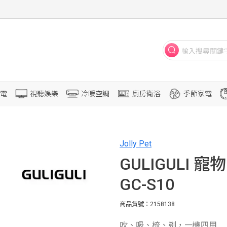
電
視聽娛樂
冷暖空調
廚房衛浴
季節家電
Jolly Pet
GULIGULI 
GC-S10
商品貨號：2158138
吹、吸、梳、剃，一機四用