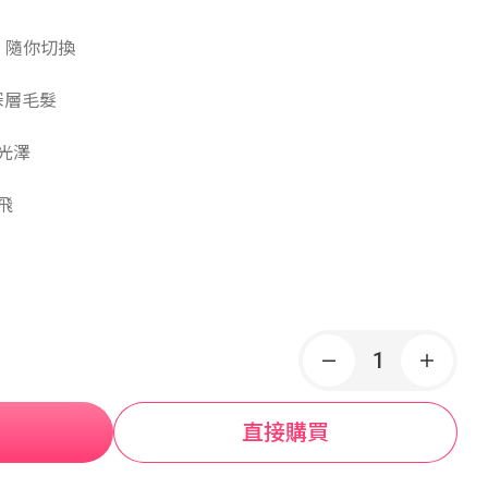
，隨你切換
深層毛髮
光澤
飛
直接購買