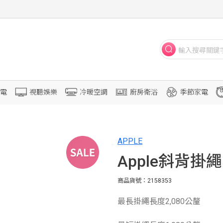
電
視聽娛樂
冷暖空調
廚房衛浴
季節家電
APPLE
Apple斜背掛繩
商品貨號：2158353
最長掛繩長度2,080公釐