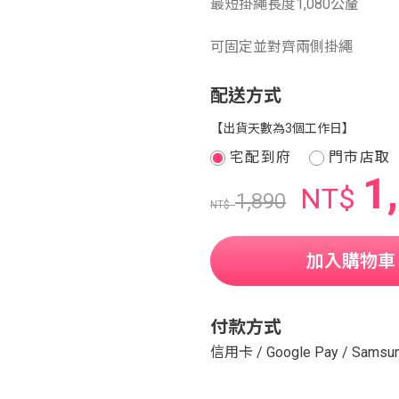
最短掛繩長度1,080公釐
可固定並對齊兩側掛繩
配送方式
【出貨天數為3個工作日】
宅配到府
門市店取
1
NT$
1,890
NT$
加入購物車
付款方式
信用卡
/
Google Pay
/
Samsun