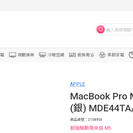
電
視聽娛樂
冷暖空調
廚房衛浴
季節家電
APPLE
MacBook Pro 
(銀) MDE44TA
商品貨號：2158956
超強驅動現來自 M5