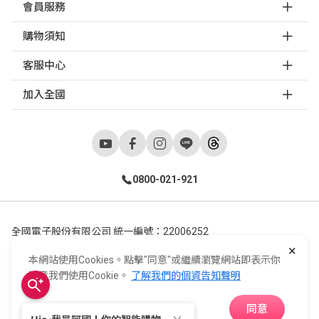
會員服務
購物須知
客服中心
加入全國
0800-021-921
全國電子股份有限公司 統一編號：22006252
×
248新北市五股區五工六路55號 02-2298-9922
本網站使用Cookies。點擊"同意"或繼續瀏覽網站即表示你
E-Life Co., Ltd. All Rights Reserved.
Copyright ©
2026
©
同意我們使用Cookie。
了解我們的個資告知聲明
同意
APP下載