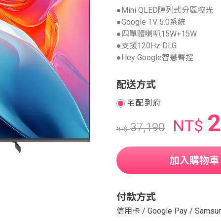
●Mini QLED陣列式分區控光
●Google TV 5.0系統
●四單體喇叭15W+15W
●支援120Hz DLG
●Hey Google智慧聲控
配送方式
宅配到府
2
NT$
37,190
NT$
加入購物車
付款方式
信用卡
/
Google Pay
/
Samsun