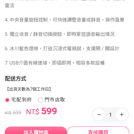
靈活
4. 中央音量旋鈕控制，可快速調整音量或靜音，操作直覺
5. 獨立收音 / 靜音切換按鈕，即時掌控語音輸出情況
6. 冰川藍色燈條，打造沉浸式電競感，支援開 / 關設計
7. USB介面有線連接，即插即用，相容多款設備
配送方式
【出貨天數為7個工作日】
宅配到府
門市店取
599
NT$
639
NT$
加入購物車
直接購買