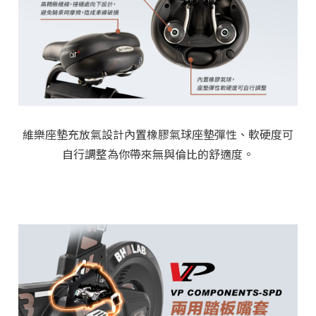
維樂
座墊充放氣設計內置橡膠氣球座墊彈性、軟硬度可
自行調整為你帶來無與倫比的舒適度。