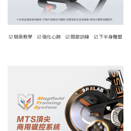
☑️ 騎乘教學 ☑️ 強化心肺 ☑️ 間歇訓練 ☑️ 下半身雕塑