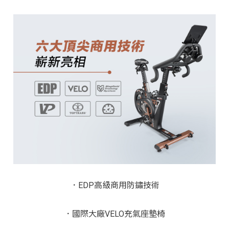
．
EDP高級商用防鏽技術
．
國際大廠
VELO
充氣座墊椅