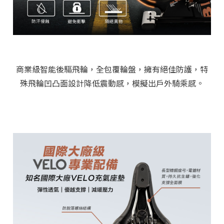
商業級智能後驅飛輪，全包覆輪盤，擁有絕佳防護，特
殊飛輪凹凸面設計降低震動感，模擬出戶外騎乘感。