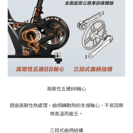
高剛性五通BB軸心
透過高剛性熱處理，曲柄轉動時的支撐軸心，不易因摩
擦高溫而疲乏。
三段式曲柄結構