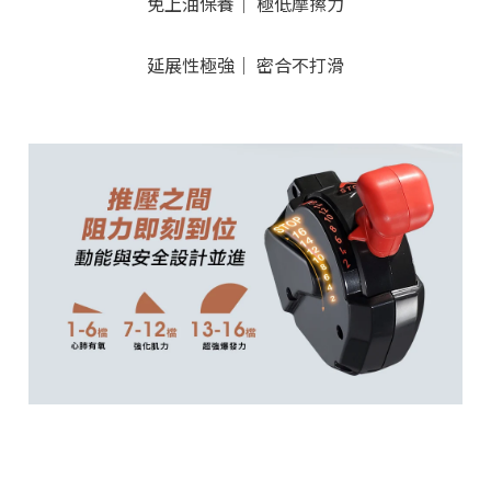
免上油保養｜ 極低摩擦力
延展性極強｜ 密合不打滑