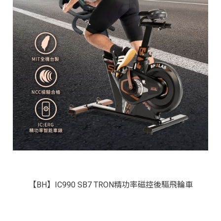
【BH】IC990 SB7 TRON精功率磁控後驅飛輪車