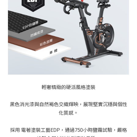
輕奢精緻的硬派風格塗裝
黑色消光漆與自然褐色交織輝映，展現堅實沉穩與個性
化質感。
採用 電著塗裝工藝
EDP
，通過
750小時
鹽霧試驗，嚴格