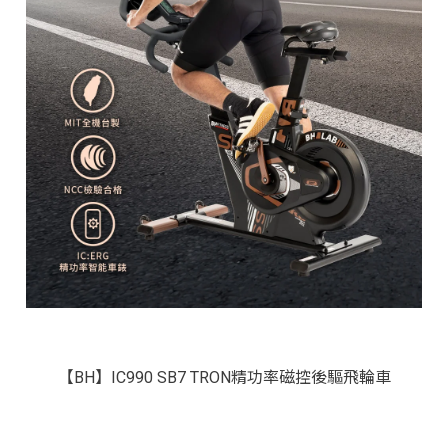
【BH】IC990 SB7 TRON精功率磁控後驅飛輪車