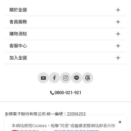
關於全國
會員服務
購物須知
客服中心
加入全國
0800-021-921
全國電子股份有限公司 統一編號：22006252
×
248新北市五股區五工六路55號 02-2298-9922
本網站使用Cookies。點擊"同意"或繼續瀏覽網站即表示你
E-Life Co., Ltd. All Rights Reserved.
Copyright ©
2026
©