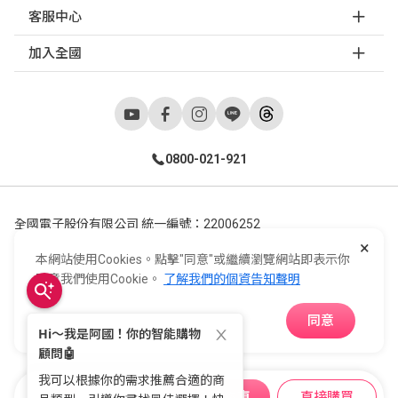
客服中心
加入全國
0800-021-921
全國電子股份有限公司 統一編號：22006252
×
248新北市五股區五工六路55號 02-2298-9922
本網站使用Cookies。點擊"同意"或繼續瀏覽網站即表示你
E-Life Co., Ltd. All Rights Reserved.
Copyright ©
2026
©
同意我們使用Cookie。
了解我們的個資告知聲明
同意
APP下載
加入購物車
直接購買