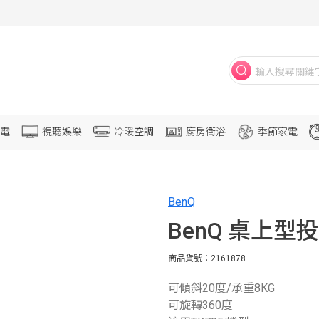
電
視聽娛樂
冷暖空調
廚房衛浴
季節家電
BenQ
BenQ 桌上型投
商品貨號：2161878
可傾斜20度/承重8KG
可旋轉360度