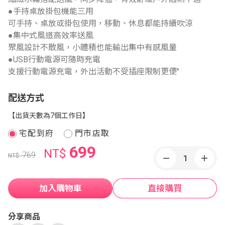
●手持桌放掛包機能三用
可手持、桌放或掛包使用，移動、休息都能持續吹涼
●集中式風道高效率送風
聚風設計不散風，小體積也能輸出集中有感風量
●USB行動電源可隨時充電
支援行動電源充電，外出活動不受插座限制更便"
配送方式
【出貨天數為7個工作日】
宅配到府
門市店取
699
NT$
769
NT$
加入購物車
直接購買
分享商品