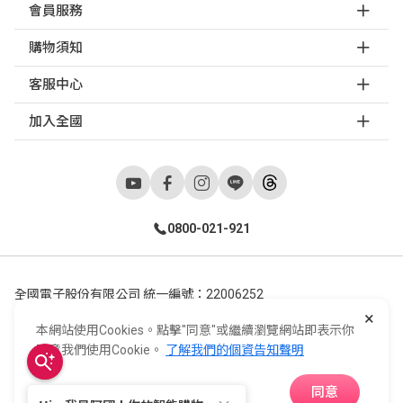
會員服務
購物須知
客服中心
加入全國
0800-021-921
全國電子股份有限公司 統一編號：22006252
×
248新北市五股區五工六路55號 02-2298-9922
本網站使用Cookies。點擊"同意"或繼續瀏覽網站即表示你
E-Life Co., Ltd. All Rights Reserved.
Copyright ©
2026
©
同意我們使用Cookie。
了解我們的個資告知聲明
同意
APP下載