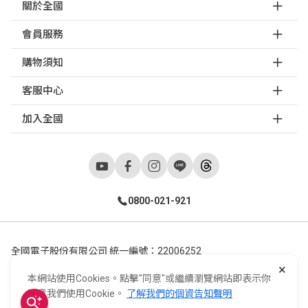
關於全國
會員服務
購物須知
客服中心
加入全國
0800-021-921
全國電子股份有限公司 統一編號：22006252
×
248新北市五股區五工六路55號 02-2298-9922
本網站使用Cookies。點擊"同意"或繼續瀏覽網站即表示你
E-Life Co., Ltd. All Rights Reserved.
Copyright ©
2026
©
同意我們使用Cookie。
了解我們的個資告知聲明