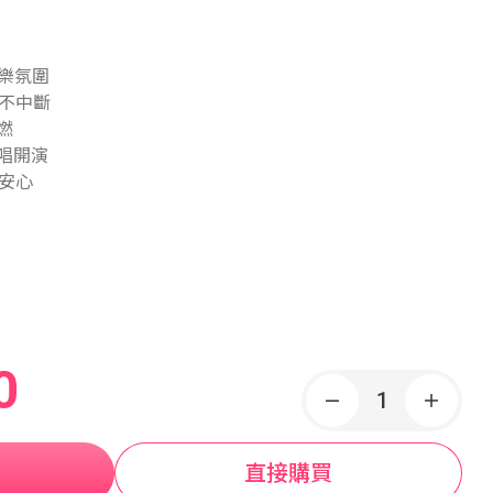
音樂氛圍
對不中斷
燃
唱開演
更安心
0
直接購買