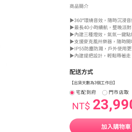
商品簡介
▶360°環繞音效，隨時沉浸
▶最長40小時續航，整晚派
▶內建三種燈效，氣氛一鍵點
▶支援麥克風卅樂器，隨時開
▶IP55防塵防濺，戶外使用
▶內建提把設計，輕鬆帶著走
配送方式
【出貨天數為3個工作日】
宅配到府
門市店取
23,99
NT$
加入購物車