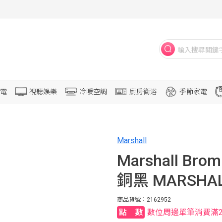
電
視聽娛樂
冷暖空調
廚房衛浴
季節家電
Marshall
Marshall Br
銅黑 MARSHAL
商品貨號：2162952
數位周邊單筆消費滿2,00
點數