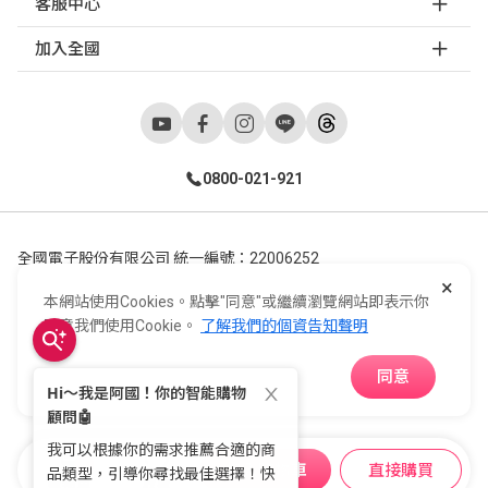
客服中心
加入全國
0800-021-921
全國電子股份有限公司 統一編號：22006252
×
248新北市五股區五工六路55號 02-2298-9922
本網站使用Cookies。點擊"同意"或繼續瀏覽網站即表示你
E-Life Co., Ltd. All Rights Reserved.
Copyright ©
2026
©
同意我們使用Cookie。
了解我們的個資告知聲明
同意
APP下載
加入購物車
直接購買
購物車
收藏