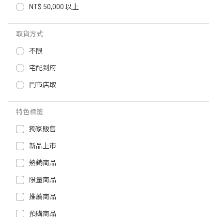
NT$ 50,000 以上
LG 619L 智慧變頻四門冰箱 GV-NB
Panasonic 500公升岩板玻璃四門
61BG
變頻電冰箱-雲岩白 NR-D505XGS
-W
取貨方式
60,900
NT$
54,900
45,300
NT$
NT$
不限
宅配到府
門市店取
特色標籤
獨家販售
新品上市
熱銷商品
限量商品
Panasonic 500公升岩板玻璃四門
Panasonic 500公升絲絨鋼板四門
變頻電冰箱-墨岩黑 NR-D505XGS
變頻電冰箱-雪霧白 NR-D505XV-
推薦商品
-B
W
預購商品