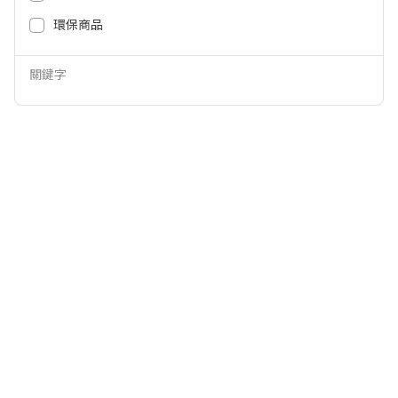
45,300
42,300
NT$
NT$
環保商品
關鍵字
Panasonic 500公升霧面鋼板四門
Panasonic 540公升四門霧面玻璃
變頻電冰箱-銀 NR-D505XV-S1
冰箱-灰 NR-D541PG-H1
42,300
54,900
NT$
NT$