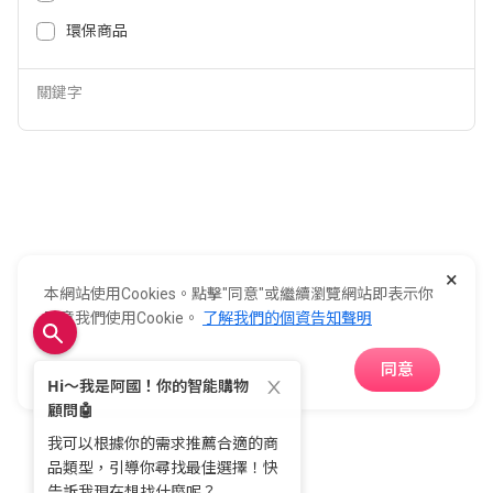
環保商品
加入全國
關鍵字
0800-021-921
全國電子股份有限公司 統一編號：22006252
×
248新北市五股區五工六路55號 02-2298-9922
本網站使用Cookies。點擊"同意"或繼續瀏覽網站即表示你
E-Life Co., Ltd. All Rights Reserved.
Copyright ©
2026
©
同意我們使用Cookie。
了解我們的個資告知聲明
同意
APP下載
首頁
分類
購物車
收藏
會員中心