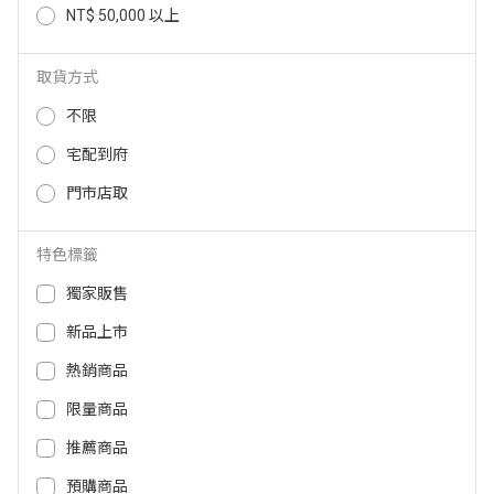
NT$ 50,000 以上
正豐10KG超乾脫水機 BM-1025
正豐豪華型8KG超乾脫水機 BM-96
9
取貨方式
4,190
3,990
NT$
NT$
不限
宅配到府
門市店取
特色標籤
獨家販售
新品上市
關於全國
熱銷商品
會員服務
限量商品
購物須知
推薦商品
客服中心
預購商品