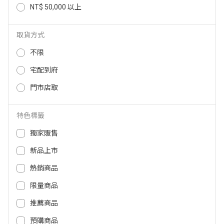
NT$ 50,000 以上
AIWA 55吋 4K QLED Google TV
AIWA 55吋 4K QLED Google TV
智慧顯示器 AI-55GTQ7
智慧顯示器 AI-55QL25
取貨方式
19,999
17,999
NT$
NT$
14,999
13,999
NT$
NT$
不限
宅配到府
門市店取
特色標籤
獨家販售
新品上市
熱銷商品
限量商品
AIWA 55吋 4K QLED webOS 智慧
AIWA 65吋 4K QLED webOS 智慧
顯示器 AI-55QU7
顯示器 AI-65QU7
推薦商品
14,999
18,999
NT$
NT$
預購商品