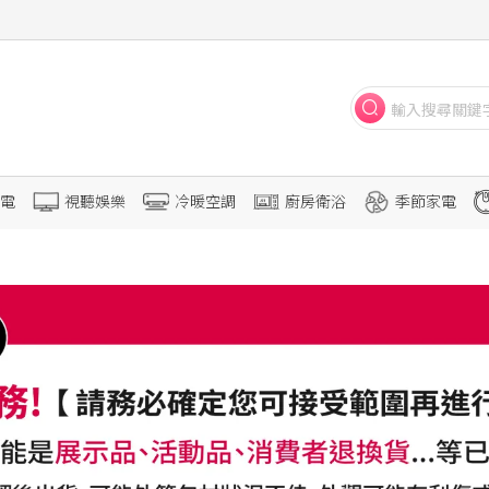
電
視聽娛樂
冷暖空調
廚房衛浴
季節家電