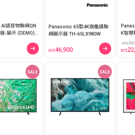
4K AI語音物聯網QN
Pana
Panasonic 65型4K旗艦級聯
 (DEMO)7
K智慧聯網顯
網顯示器 TH-65LX980W
TA
AGT
42,
NT$
46,900
0
22
NT$
NT$