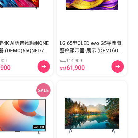
5型4K AI語音物聯網QNE
LG 65型OLED evo G5零間隙
NED70A
藝廊顯示器-展示 (DEMO)OLE
D65G5PTA
900
114,900
NT$
,900
61,900
NT$