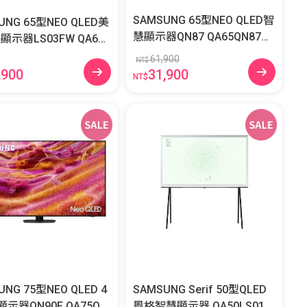
SAMSUNG 65型NEO QLED智
UNG 65型NEO QLED美
慧顯示器QN87 QA65QN87DA
器LS03FW QA65L
XXZW
WXXZW
61,900
NT$
,900
31,900
NT$
UNG 75型NEO QLED 4
SAMSUNG Serif 50型QLED
器QN90F QA75QN
風格智慧顯示器 QA50LS01D