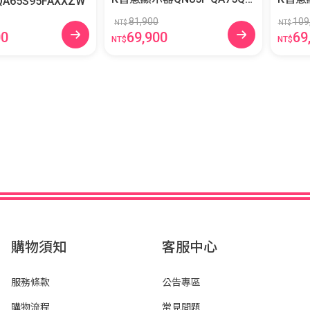
器S95F QA65S95FAXXZW
85FAXXZW
90FA
81,900
109
NT$
NT$
00
69,900
69
NT$
NT$
購物須知
客服中心
服務條款
公告專區
購物流程
常見問題