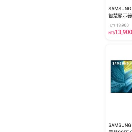
SAMSUNG 
智慧顯示器DU800
8000XXZ
18,900
NT$
13,90
NT$
SAMSUNG