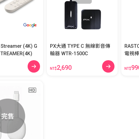
Streamer (4K) G
PX大通 TYPE C 無線影音傳
RAST
TREAMER(4K)
輸器 WTR-1500C
2,690
99
NT$
NT$