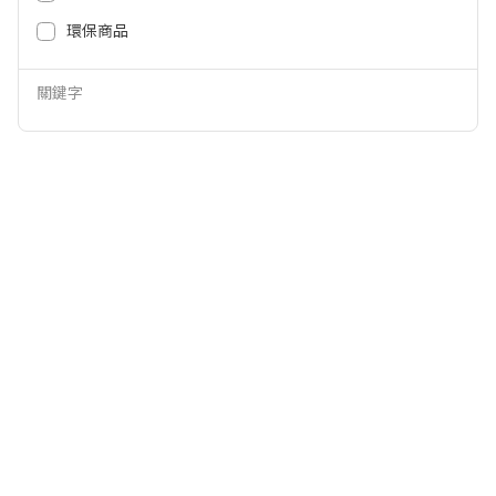
24,900
43,900
NT$
NT$
環保商品
關鍵字
BenQ 4K 短焦智慧投影機3000AN
BenQ 4K 劇院投影機 HDR AI 智慧
SI TK705STI
色準導演機 W4100I
46,900
89,900
NT$
NT$