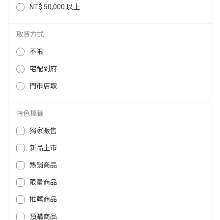
NT$ 50,000 以上
AIWA 1080p 620ANSI 智能高清
BenQ 1080p Google TV 雷射智慧
投影機 APJ-V7
微型投影機 GV50P
取貨方式
24,900
NT$
12,900
23,900
NT$
NT$
不限
宅配到府
門市店取
特色標籤
獨家販售
新品上市
熱銷商品
限量商品
BenQ 1080p Google TV 雷射智慧
BenQ 4K 智慧投影機3000ANSI T
微型投影機 GV50 GV50
K705I
推薦商品
預購商品