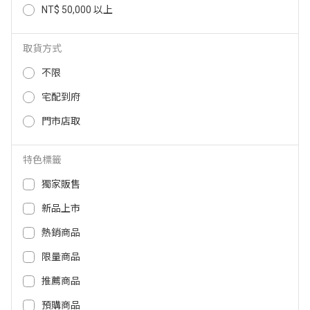
NT$ 50,000 以上
Panasonic一對一變頻冷暖(UJ精
Panasonic一對一變頻冷暖(UJ精
緻系列) CU-UJ22BHA2/CS-UJ22
緻系列) CU-UJ28BHA2/CS-UJ28
BA2
BA2
取貨方式
29,800
34,400
NT$
NT$
25,330
29,240
NT$
NT$
不限
宅配到府
門市店取
特色標籤
獨家販售
新品上市
熱銷商品
限量商品
Panasonic一對一變頻冷暖(UJ精
Panasonic一對一變頻冷暖(UJ精
緻系列) CU-UJ50BHA2/CS-UJ50
緻系列) CU-UJ63BHA2/CS-UJ63
推薦商品
BA2
BA2
51,600
60,900
NT$
NT$
預購商品