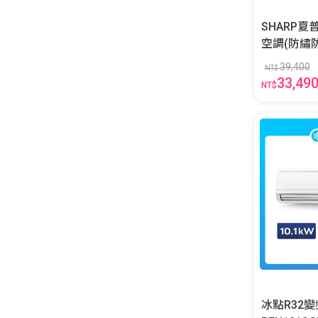
SHARP
空調(防繡防沼機型)
SH/AY-41
39,400
NT$
33,49
NT$
冰點R32