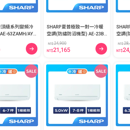
夏普頂級系列變頻冷
SHARP夏普極致一對一冷暖
SHA
空調(防繡防沼機型) AE-23BE
空調(防繡
SH/AY-23BESH-W
SH/AY
24,900
28,
NT$
NT$
0
21,165
24
NT$
NT$