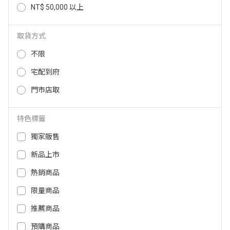
NT$ 50,000 以上
DEEBOT 基座專用清潔液 7X690
ECOVACS DEEBOT T80 OMNI耗
材配件包 T80-GIFTBOX-DT00033
998
取貨方式
650
1,390
NT$
NT$
不限
宅配到府
門市店取
特色標籤
獨家販售
新品上市
熱銷商品
限量商品
ECOVACS DEEBOT T80 OMNI豪
ECOVACS DEEBOT X11系列豪華
華耗材禮盒 T80-GIFTBOX-DT000
耗材大禮盒 X11-GIFTBOX-DT000
推薦商品
33999
38682
預購商品