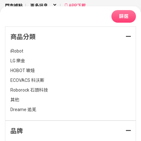
門市據點
APP下載
篩選
商品分類
首頁
生活家電
找掃拖機器人品牌
iRobot
LG 樂金
排序：
HOBOT 玻妞
ECOVACS 科沃斯
Roborock 石頭科技
其他
Dreame 追覓
品牌