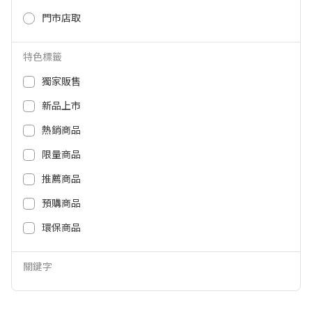
19,900
7,999
NT$
NT$
門市店取
特色標籤
獨家販售
新品上市
熱銷商品
限量商品
推薦商品
ECOVACS DEEBOT T80 OMNI 掃
ECOVACS DEEBOT T80 OMNI豪
預購商品
地機器人 DEEBOTT80OMNI
華耗材禮盒 T80-GIFTBOX-DT000
33999
環保商品
54,988
NT$
15,999
3,280
NT$
NT$
關鍵字