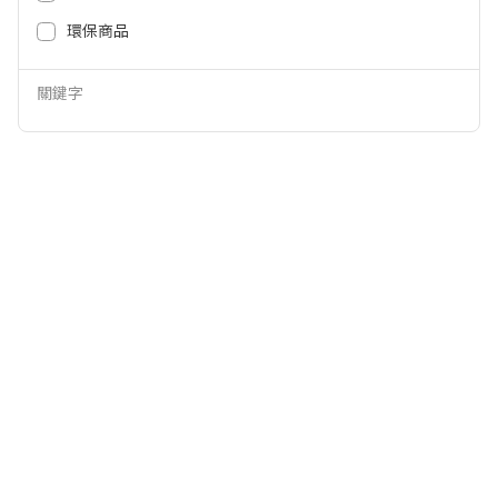
2,136
NT$
環保商品
關鍵字
關於全國
會員服務
購物須知
客服中心
加入全國