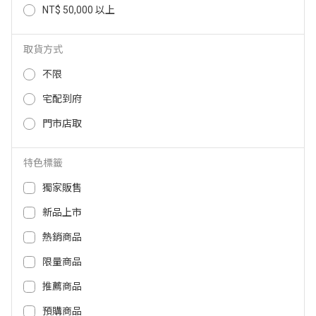
NT$ 50,000 以上
DYSON Cool CF1 AM12 智能涼風
Lapo mini 頸掛式製冷風扇-奶茶色
扇 DYSONCOOLCF1AM12
LF06-MT
取貨方式
990
NT$
9,900
890
NT$
NT$
不限
宅配到府
門市店取
特色標籤
獨家販售
新品上市
熱銷商品
限量商品
ADAMOUTDOOR隨身掛繩機能冰
鎮風扇(沙)-三入組 ADFN-HTF500
推薦商品
(S)-3PCS
2,670
NT$
預購商品