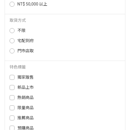
NT$ 50,000 以上
KINYO 雙電壓摺疊式吹風機 KH19
Panasonic輕巧吹風機黑 EH-ND2
2
4-K
取貨方式
349
379
NT$
NT$
不限
宅配到府
門市店取
特色標籤
獨家販售
新品上市
關於全國
熱銷商品
會員服務
限量商品
購物須知
推薦商品
客服中心
預購商品