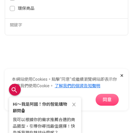
環保商品
加入全國
關鍵字
0800-021-921
全國電子股份有限公司 統一編號：22006252
×
248新北市五股區五工六路55號 02-2298-9922
本網站使用Cookies。點擊"同意"或繼續瀏覽網站即表示你
E-Life Co., Ltd. All Rights Reserved.
Copyright ©
2026
©
同意我們使用Cookie。
了解我們的個資告知聲明
同意
APP下載
首頁
分類
購物車
收藏
會員中心