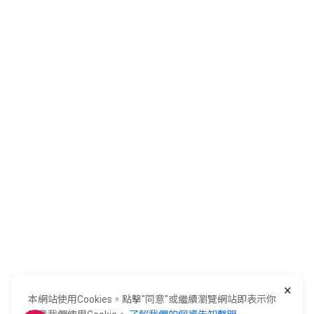
關於全國
會員服務
購物須知
客服中心
加入全國
0800-021-921
全國電子股份有限公司 統一編號：22006252
×
248新北市五股區五工六路55號 02-2298-9922
本網站使用Cookies。點擊"同意"或繼續瀏覽網站即表示你
E-Life Co., Ltd. All Rights Reserved.
Copyright ©
2026
©