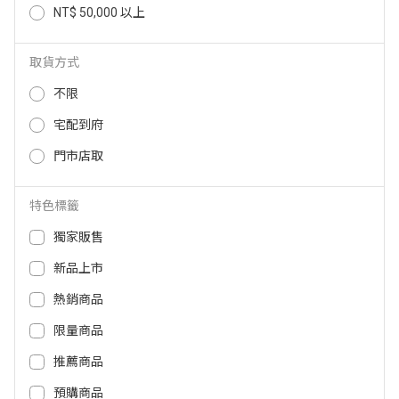
NT$ 50,000 以上
BRAUN 54B刀頭刀網匣 54B
BRAUN 64B刀頭刀網匣 64B
取貨方式
1,588
1,688
NT$
NT$
不限
宅配到府
門市店取
特色標籤
獨家販售
新品上市
熱銷商品
限量商品
BRAUN CCR2匣式清潔液-2入(新
飛利浦 S7&S5 系列電鬍刀刀頭(3
版) CCR2_NEW
顆裝) SH71
推薦商品
預購商品