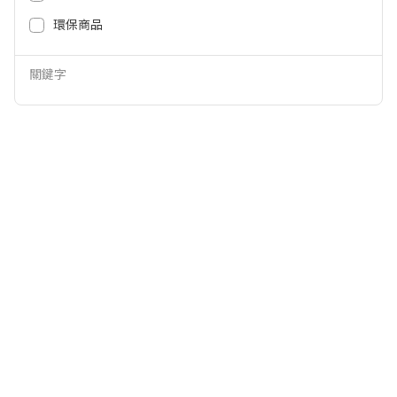
600
2,500
NT$
NT$
環保商品
關鍵字
國際刮刀刀片刀網（圓型） WES9
德國百靈BRAUN 刀頭刀網組 32B-
392EP
黑 32B
250
1,188
NT$
NT$