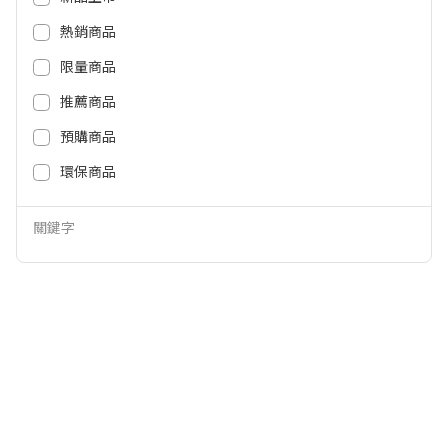
1,680
2,580
NT$
NT$
熱銷商品
限量商品
推薦商品
預購商品
環保商品
關鍵字
BRAUN耳溫槍IRT6525AP IRT652
microlife免耳套耳溫槍 IR1DF1-1
5AP
3,680
NT$
3,280
1,480
NT$
NT$