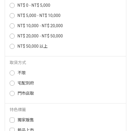
NT$ 0 - NT$ 5,000
ASUS Healthhub Max Wifi 健康小
BRAUN 免接觸額溫槍 BNT400AP
站 HEALTHHUB-MAX-WIFI
BNT400AP
NT$ 5,000 - NT$ 10,000
2,780
NT$
NT$ 10,000 - NT$ 20,000
24,999
2,480
NT$
NT$
NT$ 20,000 - NT$ 50,000
NT$ 50,000 以上
取貨方式
不限
宅配到府
門市店取
特色標籤
BRAUN 吸鼻器 BNA100EU (未滅
Braun百靈耳溫槍 IRT6030
菌) BNA100EU
獨家販售
1,980
2,780
NT$
NT$
新品上市