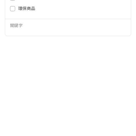
3,990
5,990
NT$
NT$
環保商品
關鍵字
大同微電腦氣炸烤箱15L TOT-F15
尚朋堂46L雙層鏡面氣炸烤箱 SO-
25EB
9646EC
2,490
4,390
NT$
NT$