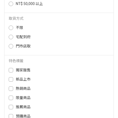
NT$ 50,000 以上
【GE奇異】 11in1 免預熱 智慧瞬
【GE奇異】Air Fry 8-in-1智慧氣
熱氣炸烤箱 P9OIAAY6TBB-TW
炸烤箱 G9OAAAYSPSS-TW
取貨方式
26,900
16,900
NT$
NT$
不限
宅配到府
門市店取
特色標籤
獨家販售
新品上市
熱銷商品
限量商品
THOMSON 16L復古式氣炸烤箱 T
THOMSON 22L多功能氣炸烤箱 T
M-SAT25
M-SAT22
推薦商品
預購商品