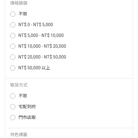
價格篩選
【Giaretti 珈樂堤】1.5L營養智能
AGiM法國阿基姆 全自動冰淇淋機
不限
調理機/破壁機 GT-MEB06S
ICE-700
NT$ 0 - NT$ 5,000
4,980
NT$
3,488
7,990
NT$
NT$
NT$ 5,000 - NT$ 10,000
NT$ 10,000 - NT$ 20,000
NT$ 20,000 - NT$ 50,000
NT$ 50,000 以上
取貨方式
不限
宅配到府
AGiM阿基姆 雙速控食物料理機 A
門市店取
AIWA多功能調理機 APBJ-598
M-306-PL
1,188
5,290
NT$
特色標籤
NT$