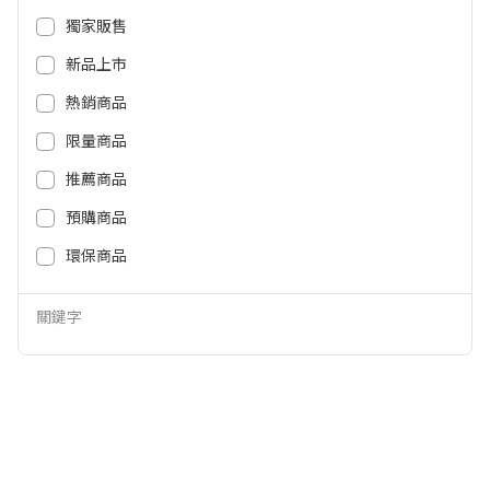
980
4,390
NT$
NT$
獨家販售
新品上市
熱銷商品
限量商品
推薦商品
預購商品
環保商品
ARTISAN 五段式抬頭手持攪拌機
ARTISAN 五段速手持攪拌機HM2
關鍵字
HM2501 HM2501
500 HM2500
1,990
1,390
NT$
NT$