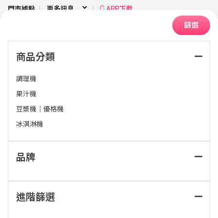
門市據點
APP下載
篩選
商品分類
首頁
廚房衛浴
食物調理機
調理機
果汁機
排序：
豆漿機｜優格機
冰淇淋機
品牌
進階篩選