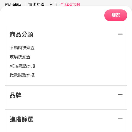
門市據點
APP下載
篩選
商品分類
首頁
廚房衛浴
熱水瓶｜快煮壺
不銹鋼快煮壺
玻璃快煮壺
排序：
VE省電熱水瓶
微電腦熱水瓶
品牌
進階篩選