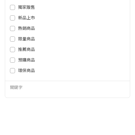
2,180
2,380
NT$
NT$
獨家販售
新品上市
熱銷商品
限量商品
推薦商品
預購商品
環保商品
AIWA 愛華 不鏽鋼咖啡電熱壺 EK1
ARTISAN 0.6L雙電壓旅行快煮壺K
關鍵字
10410SR
T01 ARKT01
1,790
1,590
NT$
NT$