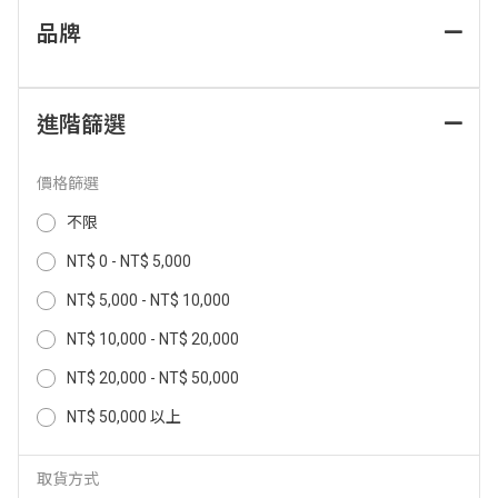
品牌
進階篩選
價格篩選
不限
(不含安裝)Panasonic單口IH調理
(全國宅配) 莊頭北-12L數位強排T
爐 KY-X1131
H-7127FE熱水器 LPG液化 TH-71
NT$ 0 - NT$ 5,000
27FE(LPG/FE)-D
NT$ 5,000 - NT$ 10,000
12,700
12,400
NT$
NT$
NT$ 10,000 - NT$ 20,000
NT$ 20,000 - NT$ 50,000
NT$ 50,000 以上
取貨方式