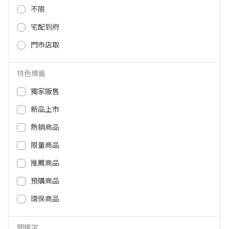
不限
宅配到府
門市店取
(全國宅配) 櫻花16L美膚機熱水器
(全國宅配) 櫻花16L美膚機熱水器
天然DH1683(NG1/FE式) DH1683
桶裝DH1683(LPG/FE式) DH1683
(NG1/FE)
(LPG/FE)
特色標籤
27,900
27,900
獨家販售
NT$
NT$
新品上市
熱銷商品
限量商品
推薦商品
預購商品
環保商品
關鍵字