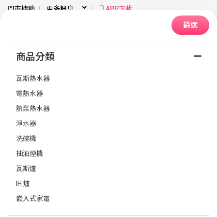
門市據點
APP下載
篩選
商品分類
首頁
廚房衛浴
廚衛設備生活館
瓦斯熱水器
電熱水器
熱泵熱水器
淨水器
洗碗機
抽油煙機
瓦斯爐
排序：
IH 爐
嵌入式家電