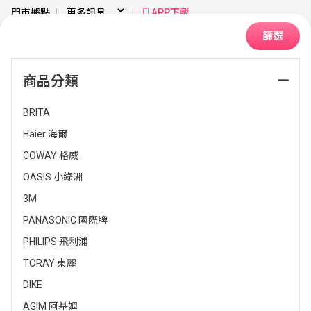
門市據點
APP下載
篩選
商品分類
首頁
廚房衛浴
找淨水設備品牌
BRITA
Haier 海爾
排序：
COWAY 格威
OASIS 小綠洲
3M
PANASONIC 國際牌
PHILIPS 飛利浦
TORAY 東麗
DIKE
AGIM 阿基姆