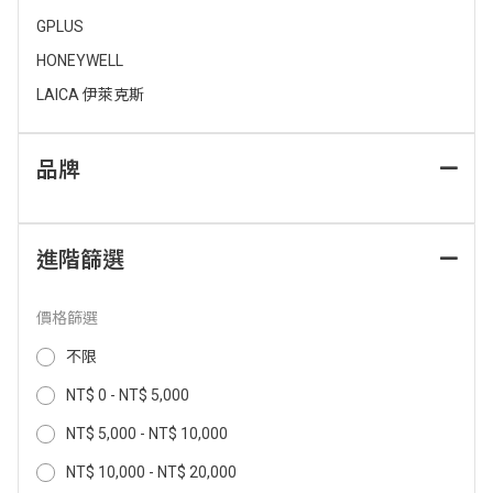
GPLUS
【yaffle亞爾浦】RO80用RO膜濾
3M HPURE-R800-CAR替換濾心 7
心RO_M(自行更換) RO_M(RO80)
100396535
HONEYWELL
9,200
NT$
LAICA 伊萊克斯
5,000
6,900
NT$
NT$
品牌
進階篩選
價格篩選
不限
NT$ 0 - NT$ 5,000
3M T31檯上型三溫飲水機-S004
AGiM法國阿基姆 全效型濾水壺 FK
NT$ 5,000 - NT$ 10,000
淨水組 7100321399
-2501
NT$ 10,000 - NT$ 20,000
47,990
1,280
NT$
NT$