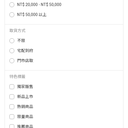
39,900
890
NT$
NT$
NT$ 20,000 - NT$ 50,000
NT$ 50,000 以上
取貨方式
不限
宅配到府
門市店取
特色標籤
BRITA Model ONE開飲機(白) MO
BRITA mypure GR 1000大水量UV
DELONEMXPRO(W)
獨家販售
C RO直輸淨水系統 MYPUREGRR
O1000GDARKGREYCUZH
新品上市
19,200
37,500
NT$
NT$
7,688
29,900
NT$
NT$
熱銷商品
限量商品
推薦商品