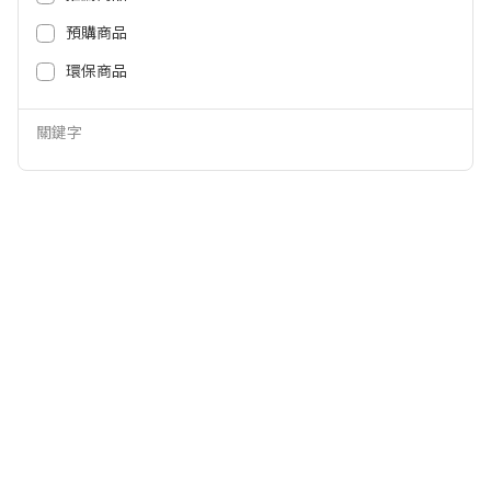
預購商品
環保商品
關鍵字
BRITA ON TAP Pro 5重濾菌龍頭
BRITA SE純淨濾水壺-石灰藍(共3
式濾水器 ONTAP-PROV-MFSYST
芯) STYLEESSXLSTOBLINCL3
EM
2,240
NT$
4,220
949
NT$
NT$