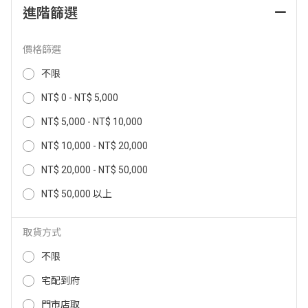
進階篩選
(全國宅配) 莊頭北-12L數位強排T
(全國宅配) 櫻花16L美膚機熱水器
H-7127FE熱水器 LPG液化 TH-71
天然DH1683(NG1/FE式) DH1683
27FE(LPG/FE)-D
(NG1/FE)
價格篩選
12,400
27,900
NT$
NT$
不限
NT$ 0 - NT$ 5,000
NT$ 5,000 - NT$ 10,000
NT$ 10,000 - NT$ 20,000
NT$ 20,000 - NT$ 50,000
NT$ 50,000 以上
取貨方式
不限
(全國宅配) 櫻花16L美膚機熱水器
(全國宅配)林內屋內12L強排熱水
桶裝DH1683(LPG/FE式) DH1683
器MUA1200WF天然(FE/NG1) MU
宅配到府
(LPG/FE)
A-1200WF(FE/NG1)
門市店取