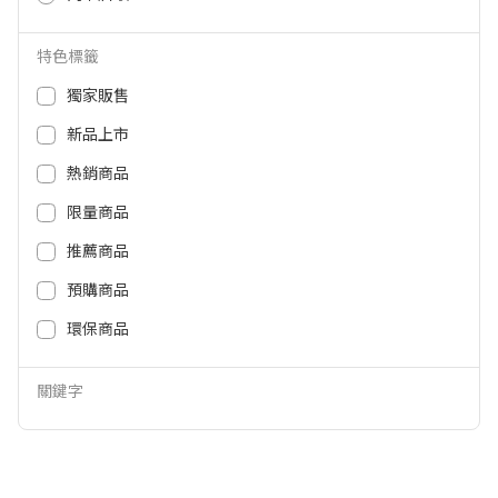
27,900
10,800
NT$
NT$
特色標籤
獨家販售
新品上市
熱銷商品
限量商品
推薦商品
預購商品
(全國宅配)林內屋內13L強排熱水
(全國宅配)林內屋內13L強排熱水
環保商品
器MUAC1300WF天然(FE/NG1) M
器MUAC1300WF天然(FE/NG2) M
UA-C1300WF(FE/NG1)
UA-C1300WF(FE/NG2)
關鍵字
16,500
16,500
NT$
NT$