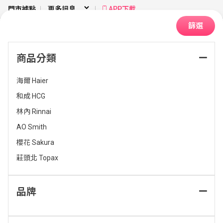
門市據點
APP下載
篩選
商品分類
首頁
廚房衛浴
找熱水器品牌
海爾 Haier
和成 HCG
排序：
林內 Rinnai
AO Smith
櫻花 Sakura
莊頭北 Topax
品牌