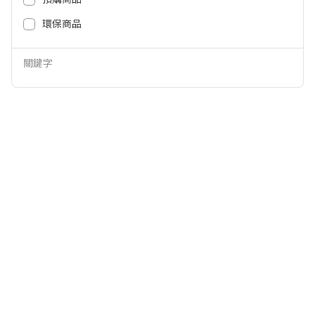
(適用A10) A00001021
環保商品
599
22,000
NT$
NT$
關鍵字
B&O Beolit 20 B&OBEOLIT20-GM
B&O Beosound A1 3rd 防水藍牙
揚聲器-天然鋁 B&OBEOSOUNDA
13RD_AL
22,000
12,400
NT$
NT$