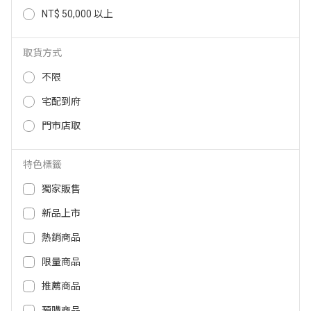
NT$ 50,000 以上
取貨方式
Audio Pro TM10 軌道燈軌道支架-
Audio Pro WB-201 壁掛支架-白
不限
白(適用A10) A00000860
(適用A10) A00001020
宅配到府
499
599
NT$
NT$
門市店取
特色標籤
獨家販售
新品上市
熱銷商品
限量商品
推薦商品
Audio Pro WB-201 壁掛支架-黑
B&O Beolit 20 B&OBEOLIT20–BK
預購商品