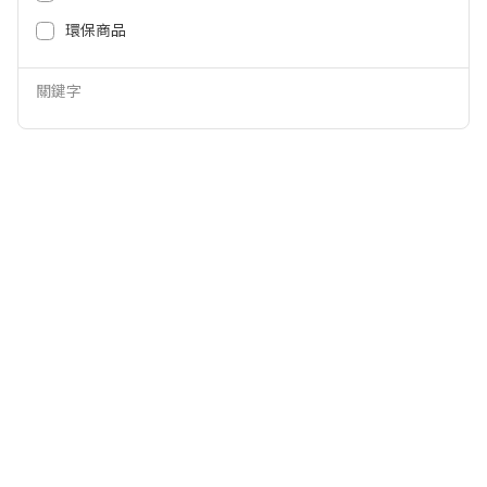
46,900
59,999
NT$
NT$
環保商品
關鍵字
ASUS S5406MA-0028K125H Ultr
LENOVO Ideapad Slim 5 輕薄筆
a5 AI筆電-黑 S5406MA-0028K12
電-藍 83DC0048TW
5H
33,900
25,990
NT$
NT$