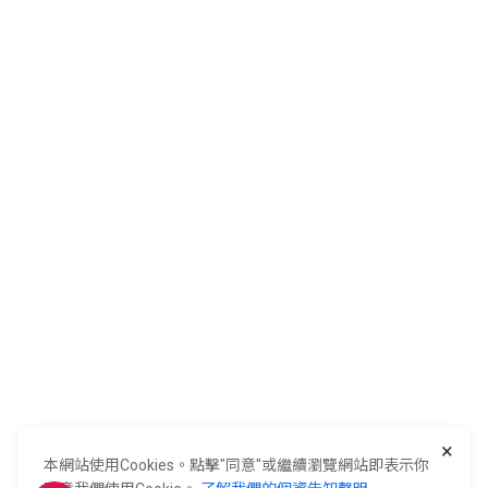
關於全國
會員服務
購物須知
客服中心
加入全國
0800-021-921
全國電子股份有限公司 統一編號：22006252
×
248新北市五股區五工六路55號 02-2298-9922
本網站使用Cookies。點擊"同意"或繼續瀏覽網站即表示你
E-Life Co., Ltd. All Rights Reserved.
Copyright ©
2026
©