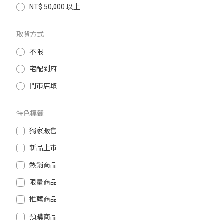
NT$ 50,000 以上
ASUS Vivobook S16 16吋 Ultra 5
ASUS HN7306WV-0023KHX370
AI筆電-粉 S3607AA-0072C325
AI RTX4060筆電 HN7306WV-002
3KHX370
取貨方式
44,999
NT$
39,999
74,900
NT$
NT$
不限
宅配到府
門市店取
特色標籤
獨家販售
新品上市
熱銷商品
限量商品
ASUS HT5306QA-0023K1P4210
ASUS ROG Zephyrus G14 R9 RT
0 ProArt筆電 HT5306QA-0023K1
X4060筆電-灰 GA403UV-0042E8
推薦商品
P42100
945HS-NBLO
預購商品