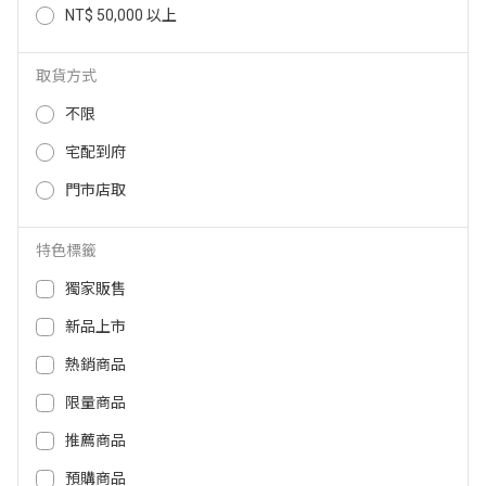
NT$ 50,000 以上
INTOPIC包覆式矽膠護腕鼠墊 PDG
MILEE 滑鼠好朋友滑鼠墊 C1-006
L017 PDGL017
取貨方式
299
299
NT$
NT$
不限
宅配到府
門市店取
特色標籤
獨家販售
新品上市
熱銷商品
限量商品
ROG Scabbard II 電競鼠墊(黑/大)
SOU．SOU十數昆 四鍵式靜音滑
ROG-SCABBARD-II
鼠+鼠墊組合包 CCTSOU03
推薦商品
1,490
NT$
預購商品