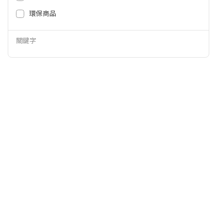
990
390
NT$
NT$
環保商品
關鍵字
廣鼎 PDGL020 竹炭抗菌護腕鼠墊
羅技 DESK MAT桌墊-灰 956-000
PDGL020
046
279
499
NT$
NT$