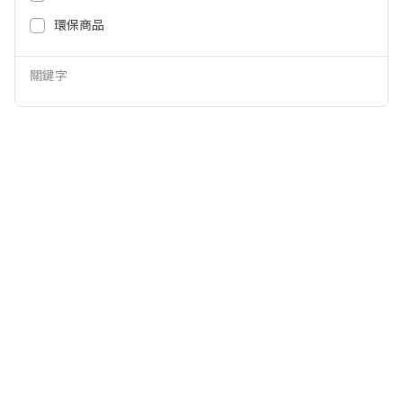
699
5,999
NT$
NT$
環保商品
關鍵字
廣穎 16GB DDR4-3200 FOR NB 記
廣穎 16GB DDR4-3200 FOR PC
憶體 SP016GBSFU320F02
記憶體 SP016GBLFU320F02
8,999
8,999
NT$
NT$
3,499
3,599
NT$
NT$