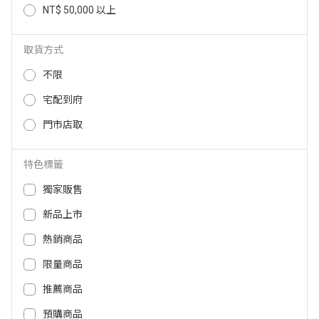
NT$ 50,000 以上
廣穎 32GB DDR5-4800 PC用記憶
廣穎 8GB DDR4-3200 FOR NB 記
體 SP032GBLVU480F02
憶體 SP008GBSFU320B02
取貨方式
29,832
2,599
NT$
NT$
9,999
2,399
NT$
NT$
不限
宅配到府
門市店取
特色標籤
獨家販售
新品上市
熱銷商品
限量商品
ADATA DDR4 3200 8GB 桌上型記
SP DDR5-5600 16GB 1.1V 筆電專
憶體 AD4U320038G22-SGN
用記憶體 SP016GBSVU560F02
推薦商品
14,999
NT$
預購商品