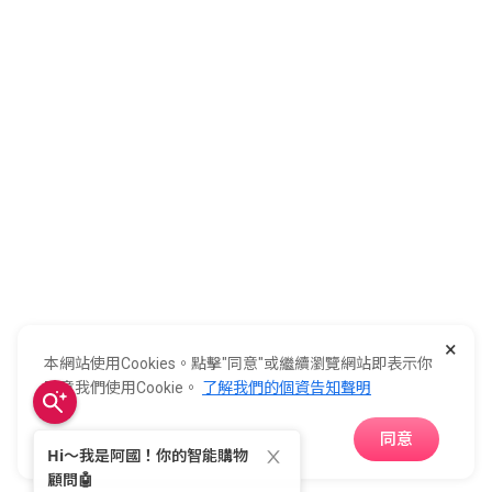
購物須知
客服中心
加入全國
0800-021-921
全國電子股份有限公司 統一編號：22006252
×
248新北市五股區五工六路55號 02-2298-9922
本網站使用Cookies。點擊"同意"或繼續瀏覽網站即表示你
E-Life Co., Ltd. All Rights Reserved.
Copyright ©
2026
©
同意我們使用Cookie。
了解我們的個資告知聲明
同意
APP下載