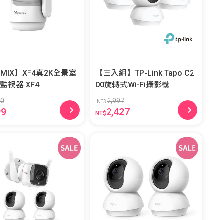
MMIX】XF4真2K全景室
【三入組】TP-Link Tapo C2
內WiFi監視器 XF4
00旋轉式Wi-Fi攝影機
90
2,997
NT$
99
2,427
NT$