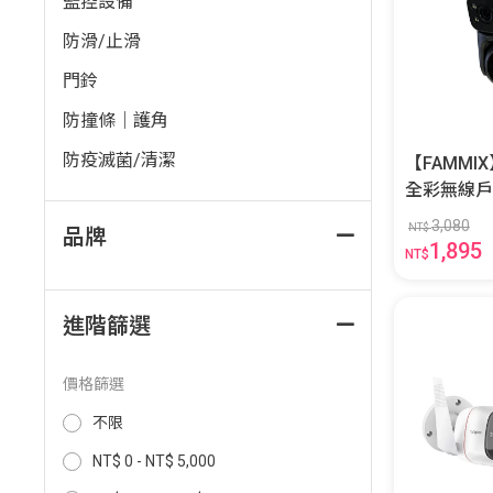
監控設備
防滑/止滑
門鈴
防撞條｜護角
防疫滅菌/清潔
【FAMMI
全彩無線戶
3,080
NT$
品牌
1,895
NT$
進階篩選
價格篩選
不限
NT$ 0 - NT$ 5,000