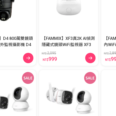
X】D4 800萬雙鏡頭
【FAMMIX】XF3真2K AI偵測
【FA
外監視攝影機 D4
隱藏式鏡頭WiFi監視器 XF3
2,095
2,8
NT$
NT$
999
9
NT$
NT$