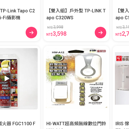
-Link Tapo C2
【雙入組】戶外型 TP-LINK T
【雙入組
i-Fi攝影機
apo C320WS
apo 
3,998
3,1
NT$
NT$
3,598
2,
NT$
NT$
滅火器 FGC1100 F
HI-WATT超高頻無線數位門鈴
IRIS