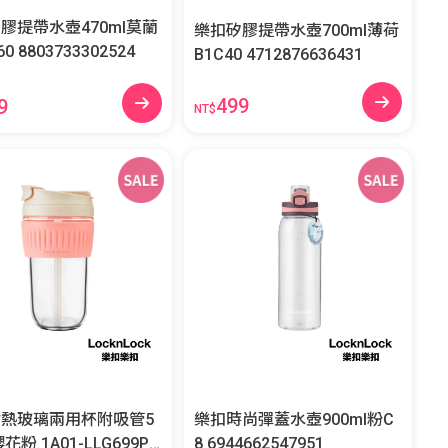
膠提帶水壺470ml莫蘭
樂扣矽膠提帶水壺700ml薄荷
迪藍C60 8803733302524
B1C40 4712876636431
499
9
NT$
熱玻璃兩用杯附吸管5
樂扣時尚彈蓋水壺900ml粉C
1-LLG699PI
8 6944662547951