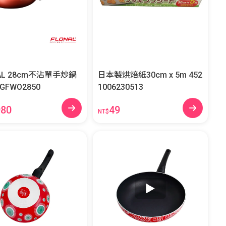
AL 28cm不沾單手炒鍋
日本製烘焙紙30cm x 5m 452
蓋 PGFWO2850
1006230513
980
49
NT$