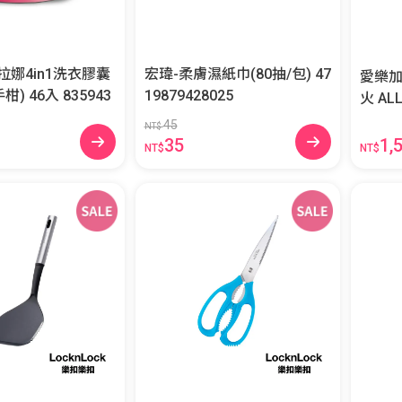
拉娜4in1洗衣膠囊
宏瑋-柔膚濕紙巾(80抽/包) 47
愛樂加
(茉莉與佛手柑) 46入 835943
19879428025
火 A
45
NT$
1,
35
NT$
NT$