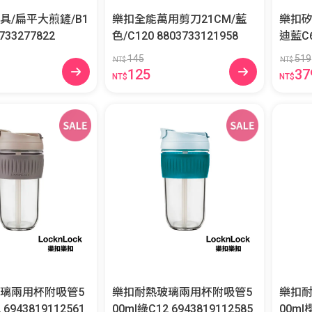
具/扁平大煎鏟/B1
樂扣全能萬用剪刀21CM/藍
樂扣矽
8803733277822
色/C120 8803733121958
145
519
NT$
NT$
125
37
NT$
NT$
璃兩用杯附吸管5
樂扣耐熱玻璃兩用杯附吸管5
樂扣耐
00ml灰C12 6943819112561
00ml綠C12 6943819112585
00ml櫻花粉 1A0