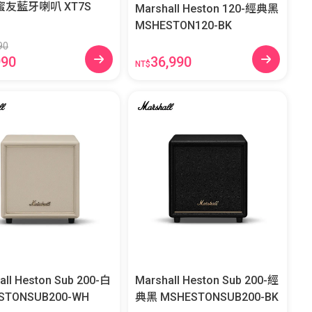
LG 小蜜友藍牙喇叭 XT7S
Marshall Heston 120-經典黑
MSHESTON120-BK
90
36,990
990
NT$
all Heston Sub 200-白
Marshall Heston Sub 200-經
STONSUB200-WH
典黑 MSHESTONSUB200-BK