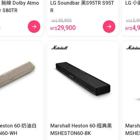
H 無線 Dolby Atmo
LG Soundbar 黑S95TR S95T
s Soundbar S80TR
R
35,900
5,9
NT$
NT$
0
29,900
4,
NT$
NT$
 Heston 60-奶油白
Marshall Heston 60-經典黑
Marsh
N60-WH
MSHESTON60-BK
MSHE