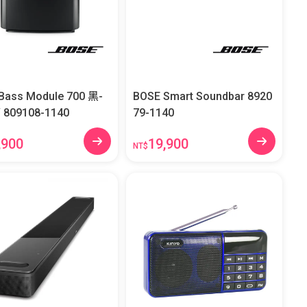
Bass Module 700 黑-
BOSE Smart Soundbar 8920
低音箱 809108-1140
79-1140
,900
19,900
NT$