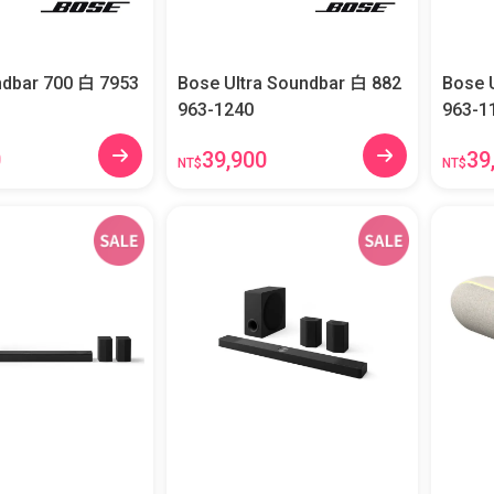
ar 700 白 7953
Bose Ultra Soundbar 白 882
Bose U
963-1240
963-1
0
39,900
39
NT$
NT$