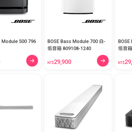
Module 500 796
BOSE Bass Module 700 白-
BOSE 
低音箱 809108-1240
0
29,900
29
NT$
NT$